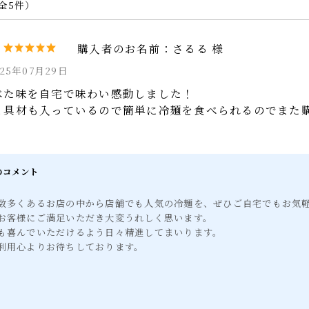
（全5件）
冷麺
さるる 様
和牛ハンバーグ
025年07月29日
和牛牛丼
べた味を自宅で味わい感動しました！
と具材も入っているので簡単に冷麺を食べられるのでま
デザート
eギフト対象商品
らのコメント
様
は数多くあるお店の中から店舗でも人気の冷麺を、ぜひご自宅でもお
がお客様にご満足いただき大変うれしく思います。
らも喜んでいただけるよう日々精進してまいります。
ご利用心よりお待ちしております。