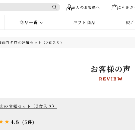
法人のお客様へ
ご利
商品一覧
ギフト商品
:焼肉百名店の冷麺セット（2食入り）
リーから選ぶ
・詰合せ
お試しセット
米沢牛すき
お客様の
しゃぶしゃぶ肉
米沢牛焼肉・ステーキ肉
たれ・調味
REVIEW
キムチ・漬物
和牛ハンバ
ギフト・詰合せ
レー・シチュー
和牛牛丼
ご飯のお供
名店の冷麺セット（2食入り）
米沢牛
ト
商品券・お食事券
eギフト対象
すき焼き肉
け商品
4.8
(5件)
米沢牛
焼肉・ステーキ肉