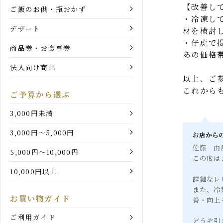
和牛カレー・シチュー
・一食8
お店での
和牛牛丼
だからこ
【改善し
ご飯のお供・瓶おかず
・冷凍し
デザート
材を検討
・仔虎で
商品券・お食事券
あの価格
法人向け商品
以上、ご
これから
ご予算から選ぶ
3,000円未満
3,000円～5,000円
お店か
佐藤 
5,000円～10,000円
この度
10,000円以上
詳細な