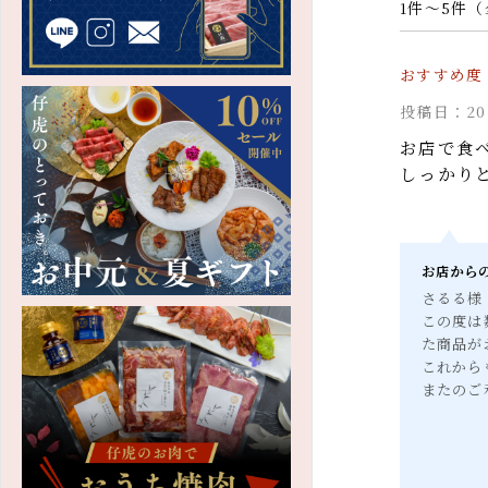
1件～5件
たれ・調味料
キムチ・漬物
投稿日：2
和牛カレー・シチュー
お店で食
しっかり
ご飯のお供・
瓶おかず
商品券・お食事券
お店か
さるる
法人向け商品
この度
た商品
これか
またの