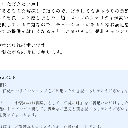
00円という価格には驚きました。
価格が1000円前後と記憶していますが、この値段で仔
そこの価格を今後もキープしてほしいです。
ていただきたい点】
てあるものを解凍して頂くので、どうしてもきゅうりの
しても良いかと感じました。麺、スープのクォリティが
提供している冷麺なので、チャーシューがあるとなお満
帯での提供が難しくなるかもしれませんが、是非チャレ
参考になれば幸いです。
も影ながら応援して参ります。
らのコメント
由磨様
は、仔虎オンラインショップをご利用いただき誠にありがとうござい
レビュー・お褒めのお言葉、そして「仔虎の味」をご満足いただけま