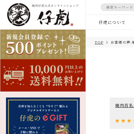
仔虎について
マイページ
会員登録
TOP
お客様の声
すべての商品
カテゴ
すべての商品
ギフト
TOP
米沢牛
商品一覧
冷麺
すべての商品
和牛カ
焼肉百
デザー
お試しセット
法人向
米沢牛
しゃぶしゃぶ肉