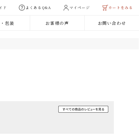
用ガイド
よくあるQ&A
マイページ
カートを
熨斗・包装
お客様の声
お問い合わせ
ご利用ガイド
法人のお客様へ
ご予算から選ぶ
焼き肉
3,000円未満
声
料
3,000円～5,000円
ーグ
5,000円～10,000円
・瓶おかず
10,000円以上
商品