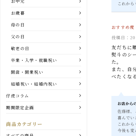
目的別ギフト一覧
これか
お中元
これか
お歳暮
母の日
父の日
投稿日：2
友だちに
敬老の日
熨斗のシ
卒業・入学・就職祝い
た。
また、自
開店・開業祝い
べたくな
結婚祝い・結婚内祝い
仔虎コラム
お店か
期間限定企画
佐藤様
喜んで