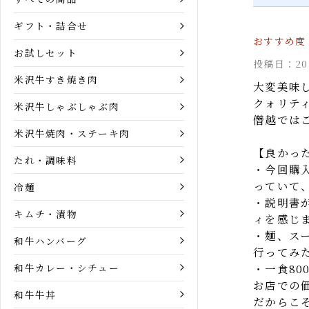
商品カテゴリー
これか
今後も
すべての商品
ギフト・詰合せ
お試しセット
投稿日：2
米沢牛すき焼き肉
大変美味
クォリテ
米沢牛しゃぶしゃぶ肉
僭越では
米沢牛焼肉・ステーキ肉
【良かっ
たれ・調味料
・今回購
っていて
冷麺
・説明書
キムチ・漬物
ィを感じ
・麺、ス
和牛ハンバーグ
行ってみ