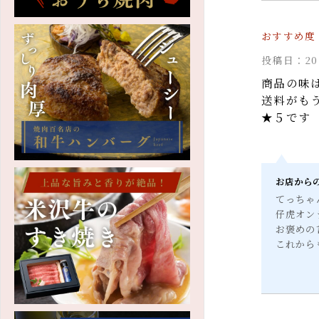
投稿日：2
商品の味
送料がも
★５です
お店か
てっち
仔虎オ
お褒め
これか