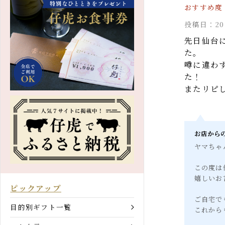
投稿日：2
先日仙台
た。
噂に違わ
た！
またリピ
お店か
ヤマち
この度
嬉しい
ピックアップ
ご自宅