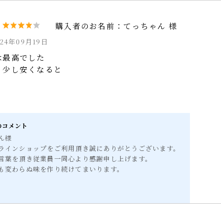
てっちゃん 様
024年09月19日
メールマガジン登録
は最高でした
う少し安くなると
仔虎 店舗サイト
Instagram
らのコメント
ゃん様
ンラインショップをご利用頂き誠にありがとうございます。
の言葉を頂き従業員一同心より感謝申し上げます。
らも変わらぬ味を作り続けてまいります。