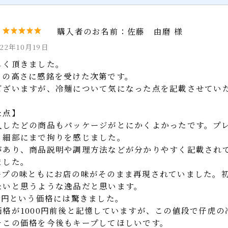
らも、お店と変わらない味を真心こめて作っていきます。
変わらぬご愛顧賜りますよう心よりお願い申しあげます。
佐藤 由磨 様
022年10月19日
しく頂きました。
ィの高さに感銘を受けた次第です。
ございますが、冷麺について気になった点を記載させて
た点】
入したどの商品もパッケージがとにかくよかったです。
、細部にまで拘りを感じました。
があり、商品説明や調理方法などが分かりやすく記載さ
ました。
ープの味ともにお店の味がそのまま再現されていました
たいと思うような逸品だと思います。