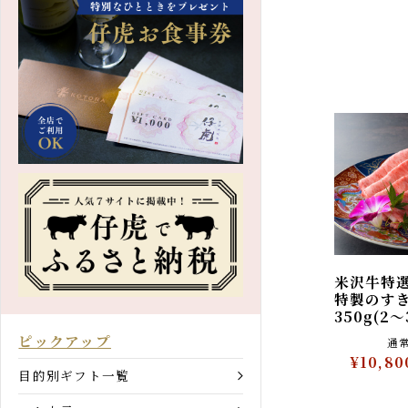
米沢牛特
特製のす
350g(
ピックアップ
¥10,8