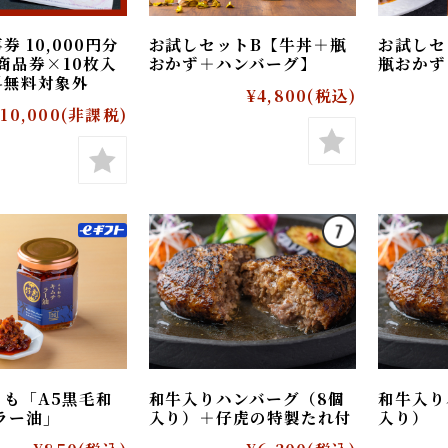
券 10,000円分
お試しセットB【牛丼＋瓶
お試
0円商品券×10枚入
おかず＋ハンバーグ】
瓶お
料無料対象外
¥4,800
(税込)
¥10,000
(非課税)