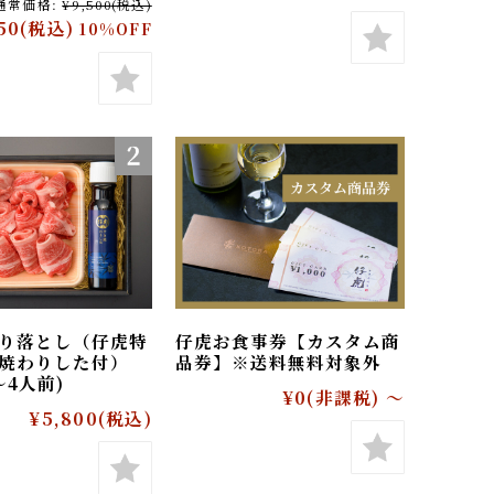
g(2〜3人前)
¥5,800
(税込)
通常価格:
¥9,500
(税込)
,550
(税込)
10%OFF
牛切り落とし（仔虎特
仔虎お食事券【カスタム商
すき焼わりした付）
品券】※送料無料対象外
(3〜4人前)
¥0
(非課税)
～
¥5,800
(税込)