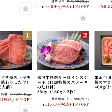
付） 350g(2〜3人前)
350
¥1,200
(税込)
通常価格:
¥12,000
(税込)
¥10,800
(税込)
¥8
10%OFF
選すき焼き（仔虎
米沢牛特選サーロインステ
米沢
き焼わりした付）
ーキ（仔虎特製のステーキ
製の
2〜3人前)
のたれ付）
400g
360g（180g×2枚）
通常価格:
¥12,000
(税込)
00
(税込)
通常価格:
¥12,900
(税込)
10%OFF