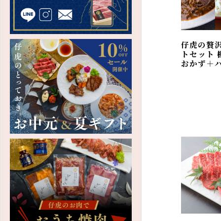
たれ・調味料
キムチ・漬物
仔虎の贅
トセット
おかず＋
和牛カレー・シチュー
ご飯のお供・
瓶おかず
商品券・お食事券
法人向け商品