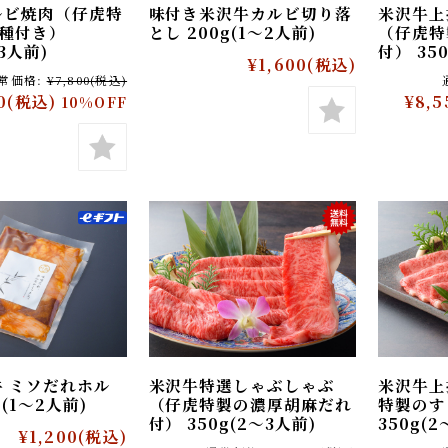
ルビ焼肉（仔虎特
味付き米沢牛カルビ切り落
米沢
2種付き）
とし 200g(1〜2人前)
（仔
2〜3人前)
付） 
¥1,600
(税込)
通常価格:
¥7,800
(税込)
20
(税込)
¥8
10%OFF
メールマガジン登録
仔虎 店舗サイト
Instagram
牛 ミソだれホル
米沢牛特選しゃぶしゃぶ
米沢
0g(1〜2人前)
（仔虎特製の濃厚胡麻だれ
特製