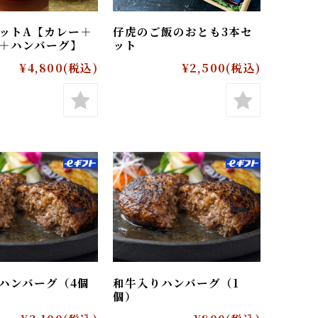
しセットA【カレー＋
仔虎のご飯のおとも3本セ
かず＋ハンバーグ】
ット
¥4,800
(税込)
¥2,500
(税込)