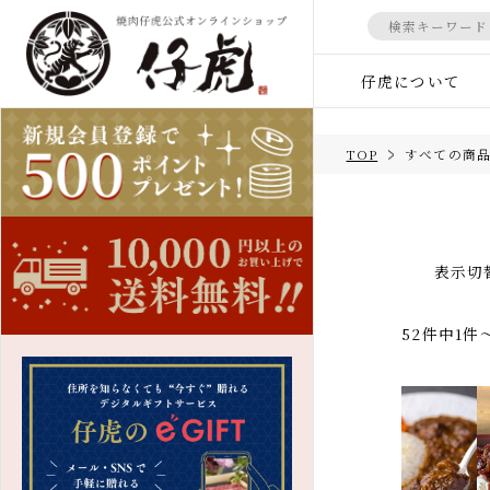
仔虎について
マイページ
会員登録
TOP
すべての商
すべての商品
カテゴ
すべての商品
ギフト
TOP
米沢牛
表示
商品一覧
冷麺
52件中1
すべての商品
和牛カ
デザー
お試しセット
法人向
米沢牛
しゃぶしゃぶ肉