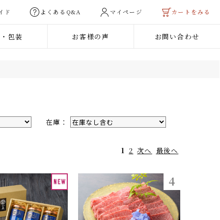
用ガイド
よくあるQ&A
マイページ
カートを
熨斗・包装
お客様の声
お問い合わせ
ご利用ガイド
法人のお客様へ
ご予算から選ぶ
焼き肉
3,000円未満
料
3,000円〜5,000円
在庫：
ーグ
5,000円〜10,000円
1
2
次へ
最後へ
・瓶おかず
10,000円以上
商品