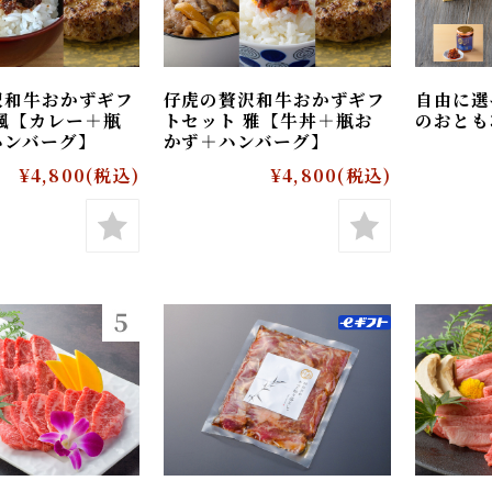
冷麺
和牛ハンバーグ
沢和牛おかずギフ
仔虎の贅沢和牛おかずギフ
自由
 楓【カレー＋瓶
トセット 雅【牛丼＋瓶お
のお
ハンバーグ】
かず＋ハンバーグ】
和牛牛丼
¥4,800
(税込)
¥4,800
(税込)
デザート
eギフト対象商品