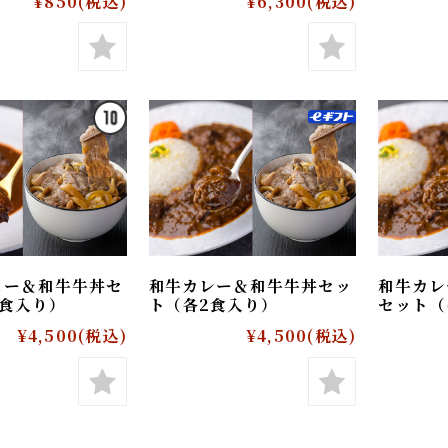
とも「A5黒毛和
和牛入りハンバーグ（8個
和牛
チラー油」
入り）＋仔虎の特製たれ付
入り
¥850
(税込)
¥6,300
(税込)
ュー＆和牛牛丼セ
和牛カレー＆和牛牛丼セッ
和牛
2食入り）
ト（各2食入り）
セッ
¥4,500
(税込)
¥4,500
(税込)