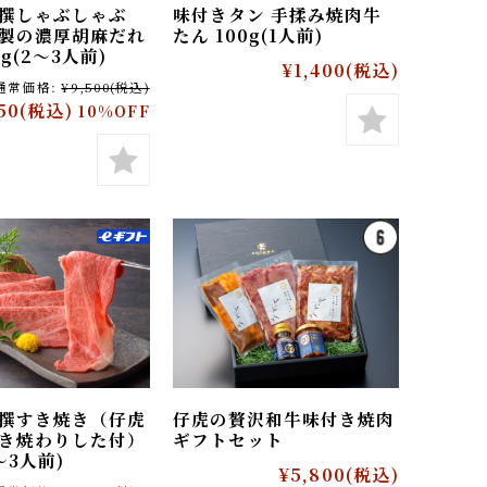
牛上撰しゃぶしゃぶ
味付きタン 手揉み焼肉牛
虎特製の濃厚胡麻だれ
たん 100g(1人前)
350g(2〜3人前)
¥1,400
(税込)
通常価格:
¥9,500
(税込)
,550
(税込)
10%OFF
牛上撰すき焼き（仔虎
仔虎の贅沢和牛味付き焼肉
のすき焼わりした付）
ギフトセット