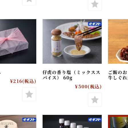
¥11,610
(税込)
10%OFF
み
仔虎の香り塩（ミックスス
ご飯
パイス） 60g
牛し
¥216
(税込)
¥500
(税込)