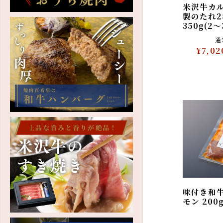
米沢牛カ
製のたれ
350g(
¥7,0
味付き和
モン 20