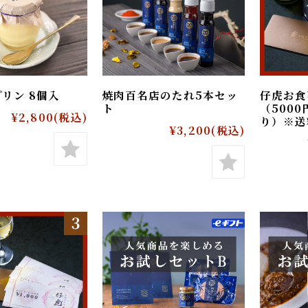
プリン 8個入
焼肉百名店のたれ5本セッ
仔虎お
ト
（50
¥2,800
(税込)
り）
¥3,200
(税込)