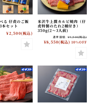
に選べる 仔虎のご飯
米沢牛上撰カルビ焼肉（仔
とも3本セット
虎特製のたれ2種付き）
350g(2〜3人前)
¥2,500
(税込)
通常価格:
¥9,500
(税込)
¥8,550
(税込)
10%OFF