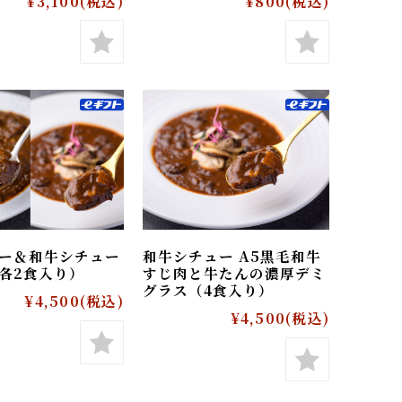
入りハンバーグ（4個
和牛入りハンバーグ（1
）
個）
¥3,100
(税込)
¥800
(税込)
カレー＆和牛シチュー
和牛シチュー A5黒毛和牛
ト（各2食入り）
すじ肉と牛たんの濃厚デミ
グラス（4食入り）
¥4,500
(税込)
¥4,500
(税込)