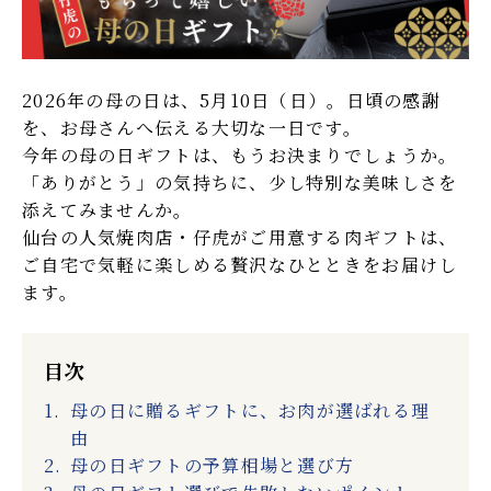
しゃぶしゃぶ肉
焼肉・ステーキ肉
たれ・調味料
冷麺
2026年の母の日は、5月10日（日）。日頃の感謝
キムチ・漬物
和牛ハンバーグ
を、お母さんへ伝える大切な一日です。
今年の母の日ギフトは、もうお決まりでしょうか。
和牛カレー・シチュー
和牛牛丼
「ありがとう」の気持ちに、少し特別な美味しさを
添えてみませんか。
ご飯のお供・
仙台の人気焼肉店・仔虎がご用意する肉ギフトは、
デザート
瓶おかず
ご自宅で気軽に楽しめる贅沢なひとときをお届けし
ます。
商品券・お食事券
eギフト対象商品
法人向け商品
目次
母の日に贈るギフトに、お肉が選ばれる理
由
母の日ギフトの予算相場と選び方