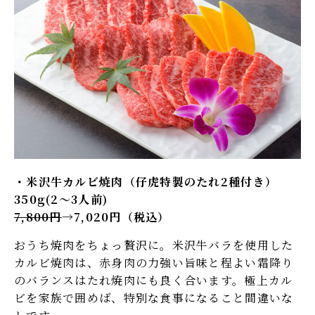
米沢牛カルビ焼肉（仔虎特製のたれ2種付き）
350g(2～3人前)
7,800円
→7,020円（税込）
おうち焼肉をちょっ贅沢に。米沢牛バラを使用した
カルビ焼肉は、赤身肉の力強い旨味と程よい霜降り
のバランスはたれ焼肉にも良く合います。極上カル
ビを家族で囲めば、特別な食事になること間違いな