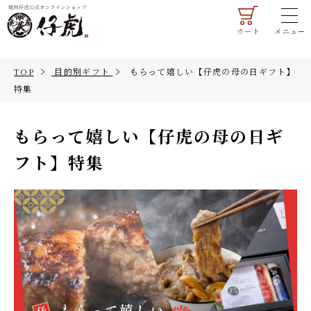
カート
メニュー
マイページ
ご利用ガイド
TOP
目的別ギフト
もらって嬉しい【仔虎の母の日ギフト】
会員登録
法人のお客様へ
特集
もらって嬉しい【仔虎の母の日ギ
TOP
フト】特集
商品一覧
すべての商品
ギフト・詰合せ
米沢牛
お試しセット
すき焼き肉
米沢牛
米沢牛