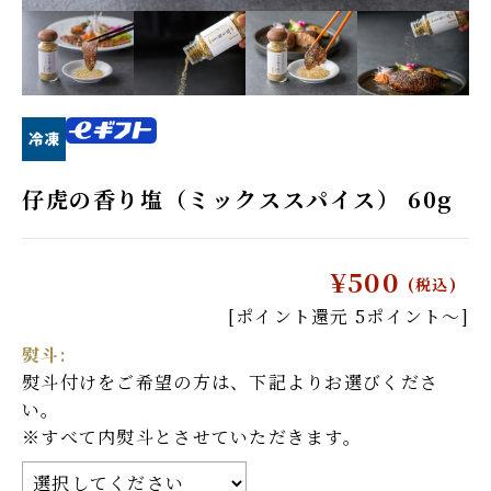
しゃぶしゃぶ肉
焼肉・ステーキ肉
たれ・調味料
冷麺
キムチ・漬物
和牛ハンバーグ
和牛カレー・シチュー
和牛牛丼
仔虎の香り塩（ミックススパイス） 60g
ご飯のお供・
デザート
瓶おかず
¥500
(税込)
商品券・お食事券
eギフト対象商品
[ポイント還元 5ポイント〜]
熨斗:
法人向け商品
熨斗付けをご希望の方は、下記よりお選びくださ
い。
※すべて内熨斗とさせていただきます。