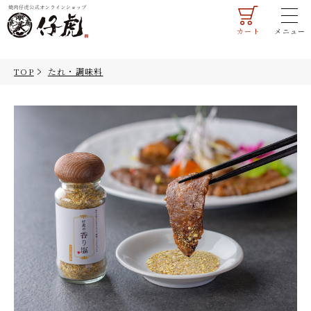
カート
メニュー
マイページ
ご利用ガイド
TOP
たれ・調味料
会員登録
法人のお客様へ
TOP
商品一覧
すべての商品
ギフト・詰合せ
米沢牛
お試しセット
すき焼き肉
米沢牛
米沢牛