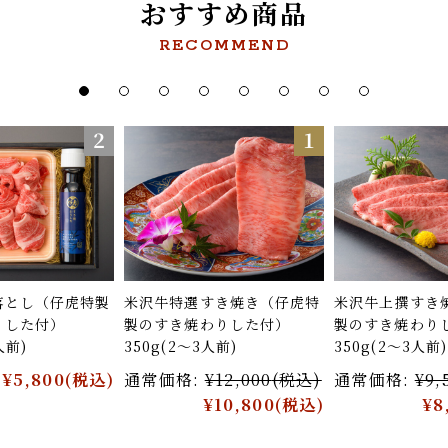
おすすめ商品
RECOMMEND
落とし（仔虎特製
米沢牛特選すき焼き（仔虎特
米沢牛上撰すき
りした付）
製のすき焼わりした付）
製のすき焼わり
人前)
350g(2〜3人前)
350g(2〜3人前)
¥5,800
(税込)
通常価格:
¥12,000
(税込)
通常価格:
¥9,
¥10,800
(税込)
¥8