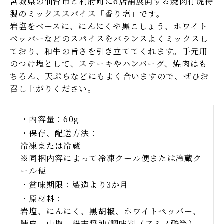
宮城県の仙台市と利府町に6店舗展開する焼肉仔虎特
製のミックススパイス「香り塩」です。
岩塩をベースに、にんにくや黒こしょう、ホワイト
ペッパーなどのスパイスをバランスよくミックスし
ており、和牛の旨さを引き立ててくれます。手元用
のつけ塩として、ステーキやハンバーグ、焼肉はも
ちろん、天ぷらなどにもよく合いますので、ぜひお
召し上がりください。
内容量
60g
保存、配送方法
冷凍または冷蔵
※同梱内容によって冷凍クール便または冷蔵ク
ール便
賞味期限
製造より3か月
原材料
岩塩、にんにく、黒胡椒、ホワイトペッパー、
陳皮、山椒、粉末醤油/調味料（アミノ酸等）