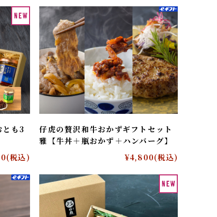
品
D
のおとも3
仔虎の贅沢和牛おかずギフトセット
雅【牛丼＋瓶おかず＋ハンバーグ】
,500
(税込)
¥4,800
(税込)