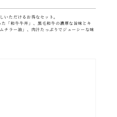
お試しいただけるお得なセット。
使った「和牛牛丼」、黒毛和牛の濃厚な旨味とキ
 キムチラー油」、肉汁たっぷりでジューシーな味