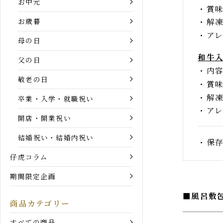
ご飯
目的別ギフト一覧
内
お中元
賞
お歳暮
解
ア
母の日
和牛
父の日
内
敬老の日
賞
解
卒業・入学・就職祝い
ア
開店・開業祝い
結婚祝い・結婚内祝い
保
仔虎コラム
期間限定企画