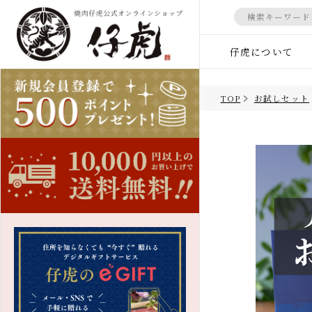
仔虎について
マイページ
会員登録
TOP
お試しセッ
すべての商品
カテゴ
すべての商品
ギフト
TOP
米沢牛
商品一覧
冷麺
すべての商品
和牛カ
デザー
お試しセット
法人向
米沢牛
しゃぶしゃぶ肉