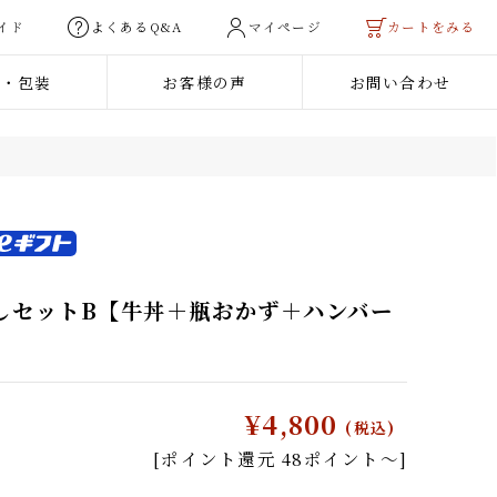
用ガイド
よくあるQ&A
マイページ
カートを
熨斗・包装
お客様の声
お問い合わせ
ご利用ガイド
法人のお客様へ
ご予算から選ぶ
焼き肉
3,000円未満
料
3,000円〜5,000円
試しセットB【牛丼＋瓶おかず＋ハンバー
ーグ
5,000円〜10,000円
】
・瓶おかず
10,000円以上
商品
¥4,800
(税込)
[ポイント還元 48ポイント〜]