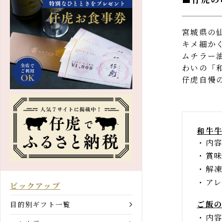
仔虎
宮城県の
キメ細か
ムチラー
わいの「
仔虎自慢
和牛
内
賞
解
ア
ピックアップ