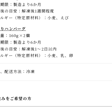
のおとも「A5黒毛和牛 キムチラー油」
容量
100g×1個
味期限
製造より6か月
凍後の目安
解凍後1週間程度
レルギー（特定原材料）
小麦、えび
入りハンバーグ
容量
160g×2個
味期限
製造より6か月
凍後の目安
解凍後1〜2日以内
レルギー（特定原材料）
小麦、乳、卵
存、配送方法
冷凍