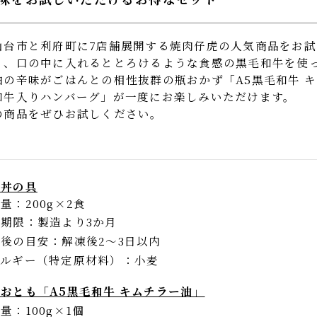
の味をお試しいただけるお得なセット
仙台市と利府町に7店舗展開する焼肉仔虎の人気商品を
く、口の中に入れるととろけるような食感の黒毛和牛を
油の辛味がごはんとの相性抜群の瓶おかず「A5黒毛和牛
和牛入りハンバーグ」が一度にお楽しみいただけます。
の商品をぜひお試しください。
牛丼の具
容量
200g×2食
味期限
製造より3か月
凍後の目安
解凍後2〜3日以内
レルギー（特定原材料）
小麦