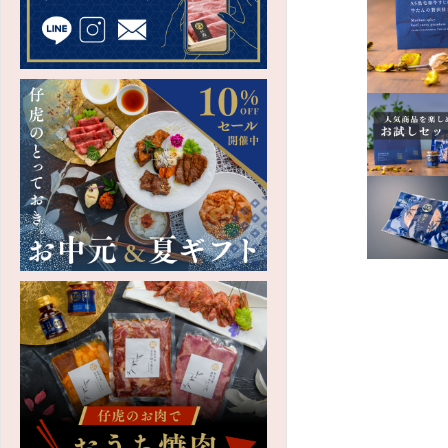
たれ・調味料
キムチ・漬物
和牛カレー・シチュー
ご飯のお供・
瓶おかず
商品券・お食事券
法人向け商品