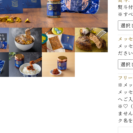
熨斗
熨
冷麺
※
和牛ハンバーグ
メ
和牛牛丼
メ
だ
デザート
eギフト対象商品
フ
※
メ
へ
※
ま
ク