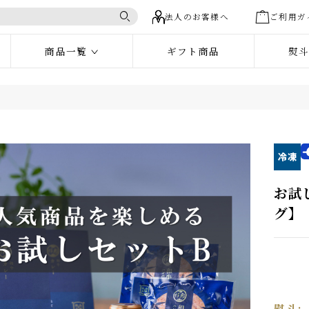
法人のお客様へ
ご利
商品一覧
ギフト商品
ト
リーから選ぶ
・詰合せ
お試しセット
米沢牛すき
しゃぶしゃぶ肉
米沢牛焼肉・ステーキ肉
たれ・調味
お
キムチ・漬物
和牛ハンバ
グ
ギフト・詰合せ
レー・シチュー
和牛牛丼
ご飯のお供
米沢牛
ト
商品券・お食事券
eギフト対象
すき焼き肉
け商品
米沢牛
焼肉・ステーキ肉