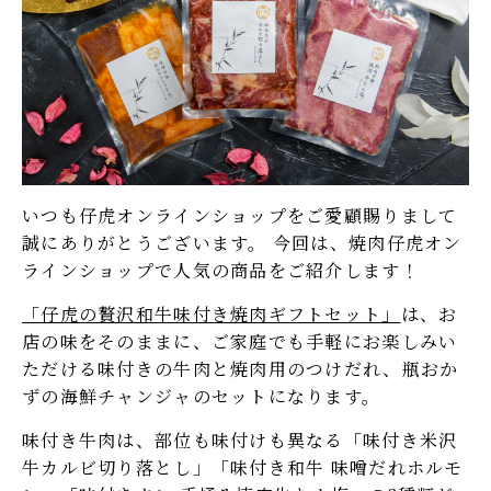
しゃぶしゃぶ肉
焼肉・ステーキ肉
たれ・調味料
冷麺
キムチ・漬物
和牛ハンバーグ
和牛カレー・シチュー
和牛牛丼
いつも仔虎オンラインショップをご愛顧賜りまして
ご飯のお供・
デザート
誠にありがとうございます。 今回は、焼肉仔虎オン
瓶おかず
ラインショップで人気の商品をご紹介します！
商品券・お食事券
eギフト対象商品
「仔虎の贅沢和牛味付き焼肉ギフトセット」
は、お
店の味をそのままに、ご家庭でも手軽にお楽しみい
法人向け商品
ただける味付きの牛肉と焼肉用のつけだれ、瓶おか
ずの海鮮チャンジャのセットになります。
味付き牛肉は、部位も味付けも異なる「味付き米沢
牛カルビ切り落とし」「味付き和牛 味噌だれホルモ