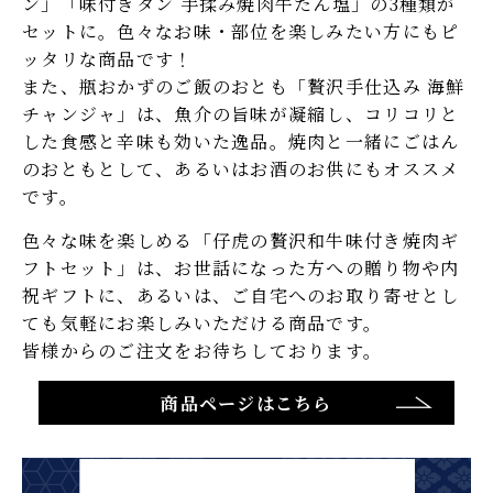
ン」「味付きタン 手揉み焼肉牛たん塩」の3種類が
セットに。色々なお味・部位を楽しみたい方にもピ
ッタリな商品です！
また、瓶おかずのご飯のおとも「贅沢手仕込み 海鮮
チャンジャ」は、魚介の旨味が凝縮し、コリコリと
した食感と辛味も効いた逸品。焼肉と一緒にごはん
のおともとして、あるいはお酒のお供にもオススメ
メールマガジン登録
です。
色々な味を楽しめる「仔虎の贅沢和牛味付き焼肉ギ
仔虎 店舗サイト
フトセット」は、お世話になった方への贈り物や内
祝ギフトに、あるいは、ご自宅へのお取り寄せとし
ても気軽にお楽しみいただける商品です。
Instagram
皆様からのご注文をお待ちしております。
商品ページはこちら