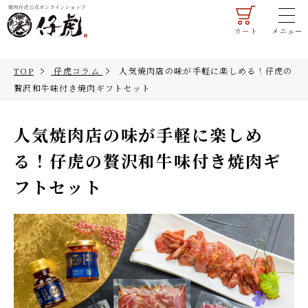
カート
メニュー
マイページ
ご利用ガイド
TOP
仔虎コラム
人気焼肉店の味が手軽に楽しめる！仔虎の
会員登録
法人のお客様へ
贅沢和牛味付き焼肉ギフトセット
人気焼肉店の味が手軽に楽しめ
TOP
る！仔虎の贅沢和牛味付き焼肉ギ
フトセット
商品一覧
すべての商品
ギフト・詰合せ
米沢牛
お試しセット
すき焼き肉
米沢牛
米沢牛